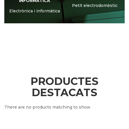
Petit electrodomèstic
Gran electrodomèstic
a
PRODUCTES
DESTACATS
There are no products matching to show